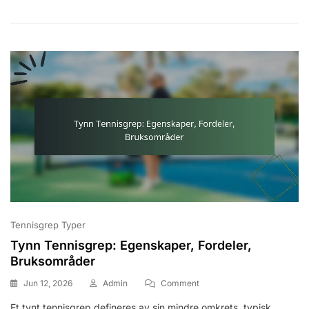
Spillerinnvirkning
Tennisgrep Typer
Tynn Tennisgrep: Egenskaper, Fordeler,
Bruksområder
On
Jun 12, 2026
Admin
Comment
Tynn
Et tynt tennisgrep defineres av sin mindre omkrets, typisk
Tennisgrep: