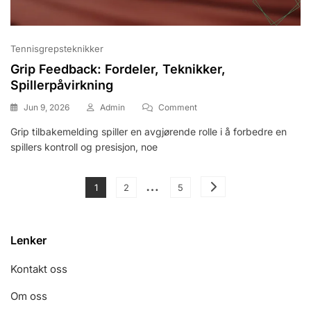
Tennisgrepsteknikker
Grip Feedback: Fordeler, Teknikker,
Spillerpåvirkning
On
Jun 9, 2026
Admin
Comment
Grip
Grip tilbakemelding spiller en avgjørende rolle i å forbedre en
Feedback:
spillers kontroll og presisjon, noe
Fordeler,
Teknikker,
Spillerpåvirkning
Posts
…
Page
Page
Page
1
2
5
pagination
Lenker
Kontakt oss
Om oss