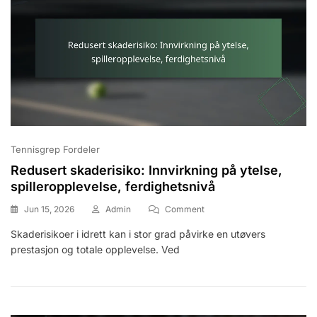
Tennisgrep Fordeler
Redusert skaderisiko: Innvirkning på ytelse,
spilleropplevelse, ferdighetsnivå
On
Jun 15, 2026
Admin
Comment
Redusert
Skaderisikoer i idrett kan i stor grad påvirke en utøvers
Skaderisiko:
prestasjon og totale opplevelse. Ved
Innvirkning
På
Ytelse,
Spilleropplevelse,
Ferdighetsnivå