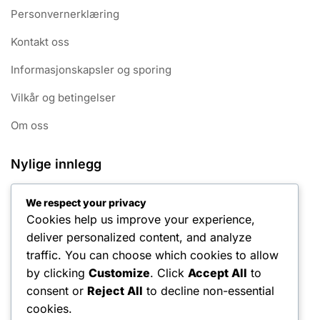
Personvernerklæring
Kontakt oss
Informasjonskapsler og sporing
Vilkår og betingelser
Om oss
Nylige innlegg
Middels størrelse tennisgrep: Egenskaper, fordeler,
We respect your privacy
bruksområder
Cookies help us improve your experience,
Redusert skaderisiko: Innvirkning på ytelse,
deliver personalized content, and analyze
spilleropplevelse, ferdighetsnivå
traffic. You can choose which cookies to allow
by clicking
Customize
. Click
Accept All
to
Grip Holdbarhet: Innvirkning på ytelse, Spilleropplevelse,
consent or
Reject All
to decline non-essential
Ferdighetsnivå
cookies.