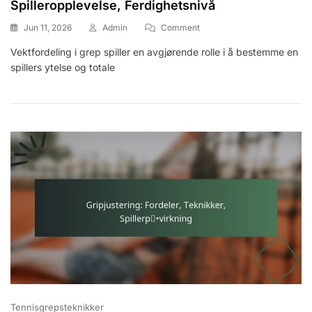
Spilleropplevelse, Ferdighetsnivå
On
Jun 11, 2026
Admin
Comment
Vektfordeling
Vektfordeling i grep spiller en avgjørende rolle i å bestemme en
I
spillers ytelse og totale
Grep:
Innvirkning
På
Ytelse,
Spilleropplevelse,
Ferdighetsnivå
Tennisgrepsteknikker