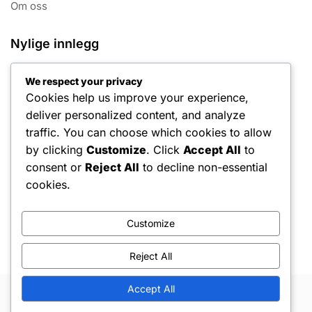
Om oss
Nylige innlegg
Middels størrelse tennisgrep: Egenskaper, fordeler,
We respect your privacy
bruksområder
Cookies help us improve your experience,
Redusert skaderisiko: Innvirkning på ytelse,
deliver personalized content, and analyze
spilleropplevelse, ferdighetsnivå
traffic. You can choose which cookies to allow
by clicking
Customize
. Click
Accept All
to
Grip Holdbarhet: Innvirkning på ytelse, Spilleropplevelse,
consent or
Reject All
to decline non-essential
Ferdighetsnivå
cookies.
Grip overganger: Fordeler, teknikker, spillerinnvirkning
Tynn Tennisgrep: Egenskaper, Fordeler, Bruksområder
Customize
Reject All
Accept All
Copyright © 2026 Hello Shoppable. Powered by
WordPress