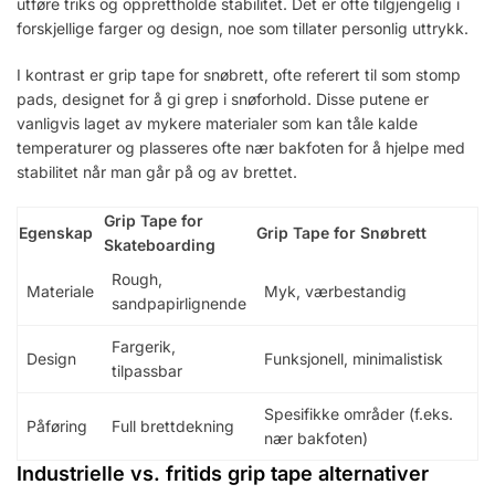
utføre triks og opprettholde stabilitet. Det er ofte tilgjengelig i
forskjellige farger og design, noe som tillater personlig uttrykk.
I kontrast er grip tape for snøbrett, ofte referert til som stomp
pads, designet for å gi grep i snøforhold. Disse putene er
vanligvis laget av mykere materialer som kan tåle kalde
temperaturer og plasseres ofte nær bakfoten for å hjelpe med
stabilitet når man går på og av brettet.
Grip Tape for
Egenskap
Grip Tape for Snøbrett
Skateboarding
Rough,
Materiale
Myk, værbestandig
sandpapirlignende
Fargerik,
Design
Funksjonell, minimalistisk
tilpassbar
Spesifikke områder (f.eks.
Påføring
Full brettdekning
nær bakfoten)
Industrielle vs. fritids grip tape alternativer