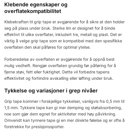
Klebende egenskaper og
overflatekompatibilitet
Klebekraften til grip tape er avgjørende for å sikre at den holder
seg på plass under bruk. Sterke lim er designet for å binde
effektivt til ulike overflater, inkludert tre, metall og plast. Det er
viktig å velge grip tape som er kompatibel med den spesifikke
overflaten den skal påføres for optimal ytelse.
Forberedelse av overflaten er avgjørende for å oppnå best
mulig vedheft. Rengjør overflaten grundig før påføring for å
fjerne støv, fett eller fuktighet. Dette vil forbedre tapens
effektivitet og forhindre avskalling eller løfting under bruk.
Tykkelse og variasjoner i grep nivåer
Grip tape kommer i forskjellige tykkelser, vanligvis fra 0,5 mm til
1,5 mm. Tykkere tape kan gi mer demping og støtabsorbering,
noe som gjør dem egnet for aktiviteter med høy påvirkning.
Omvendt kan tynnere tape gi en mer direkte følelse og er ofte å
foretrekke for presisjonssporter.