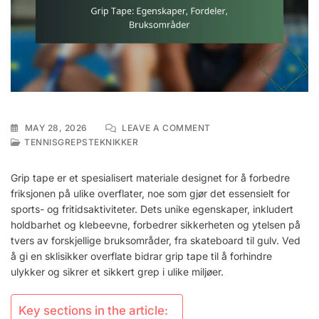
ON
MAY 28, 2026
LEAVE A COMMENT
GRIP
TENNISGREPSTEKNIKKER
TAPE:
EGENSKAPER,
Grip tape er et spesialisert materiale designet for å forbedre
FORDELER,
friksjonen på ulike overflater, noe som gjør det essensielt for
BRUKSOMRÅDER
sports- og fritidsaktiviteter. Dets unike egenskaper, inkludert
holdbarhet og klebeevne, forbedrer sikkerheten og ytelsen på
tvers av forskjellige bruksområder, fra skateboard til gulv. Ved
å gi en sklisikker overflate bidrar grip tape til å forhindre
ulykker og sikrer et sikkert grep i ulike miljøer.
Key sections in the article: