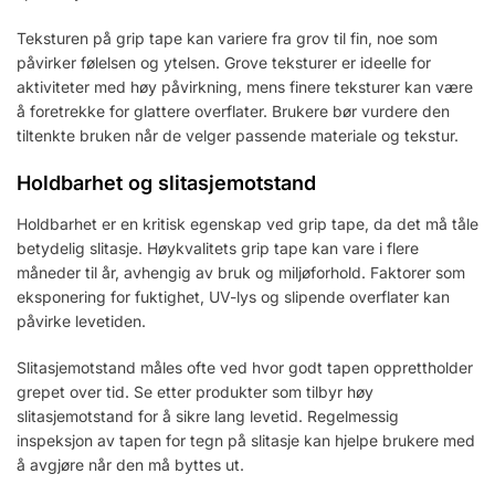
Teksturen på grip tape kan variere fra grov til fin, noe som
påvirker følelsen og ytelsen. Grove teksturer er ideelle for
aktiviteter med høy påvirkning, mens finere teksturer kan være
å foretrekke for glattere overflater. Brukere bør vurdere den
tiltenkte bruken når de velger passende materiale og tekstur.
Holdbarhet og slitasjemotstand
Holdbarhet er en kritisk egenskap ved grip tape, da det må tåle
betydelig slitasje. Høykvalitets grip tape kan vare i flere
måneder til år, avhengig av bruk og miljøforhold. Faktorer som
eksponering for fuktighet, UV-lys og slipende overflater kan
påvirke levetiden.
Slitasjemotstand måles ofte ved hvor godt tapen opprettholder
grepet over tid. Se etter produkter som tilbyr høy
slitasjemotstand for å sikre lang levetid. Regelmessig
inspeksjon av tapen for tegn på slitasje kan hjelpe brukere med
å avgjøre når den må byttes ut.