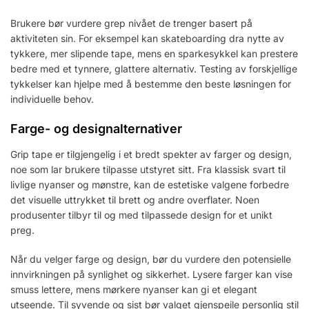
Brukere bør vurdere grep nivået de trenger basert på
aktiviteten sin. For eksempel kan skateboarding dra nytte av
tykkere, mer slipende tape, mens en sparkesykkel kan prestere
bedre med et tynnere, glattere alternativ. Testing av forskjellige
tykkelser kan hjelpe med å bestemme den beste løsningen for
individuelle behov.
Farge- og designalternativer
Grip tape er tilgjengelig i et bredt spekter av farger og design,
noe som lar brukere tilpasse utstyret sitt. Fra klassisk svart til
livlige nyanser og mønstre, kan de estetiske valgene forbedre
det visuelle uttrykket til brett og andre overflater. Noen
produsenter tilbyr til og med tilpassede design for et unikt
preg.
Når du velger farge og design, bør du vurdere den potensielle
innvirkningen på synlighet og sikkerhet. Lysere farger kan vise
smuss lettere, mens mørkere nyanser kan gi et elegant
utseende. Til syvende og sist bør valget gjenspeile personlig stil