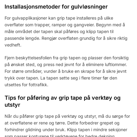
Installasjonsmetoder for gulvløsninger
For gulvapplikasjoner kan grip tape installeres på ulike
overflater som trapper, ramper og gangveier. Begynn med å
måle området der tapen skal påføres og klipp tapen til
passende lengde. Rengjør overflaten grundig for å sikre riktig
vedheft.
Fjern beskyttelsesfolien fra grip tapen og plasser den forsiktig
på ønsket sted, og press ned jevnt for å eliminere luftlommer.
For større områder, vurder å bruke en skrape for å sikre jevnt
trykk over tapen. La tapen sette seg i flere timer før den
utsettes for fottrafikk.
Tips for påføring av grip tape på verktøy og
utstyr
Når du påfører grip tape på verktøy og utstyr, må du sørge for
at overflatene er rene og tørre. Dette forbedrer grepet og
forhindrer glidning under bruk. Klipp tapen i mindre seksjoner
som passer konturene til verktøyene for bedre dekning.