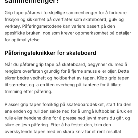
sammenhenger?
Grip tape påføres i forskjellige sammenhenger for å forbedre
friksjon og sikkerhet på overflater som skateboard, gulv og
verktøy. Påføringsmetodene kan variere basert på den
spesifikke bruken, noe som krever oppmerksomhet på detaljer
for optimal ytelse.
Påføringsteknikker for skateboard
Når du påfører grip tape på skateboard, begynner du med å
rengjøre overflaten grundig for å fjerne smuss eller oljer. Dette
sikrer bedre vedheft og holdbarhet av tapen. Klipp grip tapen
til størrelse, og la en liten overheng på kantene for å tillate
trimming etter påføring.
Plasser grip tapen forsiktig på skateboarddekket, start fra den
ene enden og rull den sakte ned for å unngå luftbobler. Bruk en
rulle eller hendene dine for å presse ned jevnt mens du går, og
sikre en jevn påføring. Etter å ha festet den, trim den
overskytende tapen med en skarp kniv for et rent resultat.