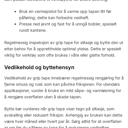
Bruk en varmepistol for å varme opp tapen litt før
påføring; dette kan forbedre vedheft.
Presse ned jevnt og fast for å unngå bobler, spesielt
rundt kantene.
Regelmessig inspeksjon av grip tape for slitasje og bytte den ut
etter behov for å opprettholde optimal ytelse. Dette er spesielt
viktig for verktøy som ofte brukes i våte eller glatte forhold.
Vedlikehold og byttehensyn
Vedlikehold av grip tape innebærer regelmessig rengjøring for å
fjerne smuss og rusk som kan påvirke friksjonen. For utendørs
applikasjoner, vurder å bruke en mild såpe- og vannløsning for
å rengjøre overflaten uten å skade tapen.
Bytte bør vurderes når grip tape viser tegn på slitasje, som
avskalling eller redusert friksjon. Avhengig av bruken kan dette
være hver måned eller hvert par år. Sørg alltid for at overflaten
er ren før du påfører ny tape for å maksimere vedheften.