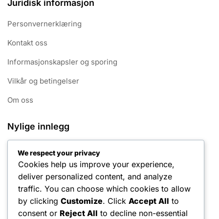
Juridisk informasjon
Personvernerklæring
Kontakt oss
Informasjonskapsler og sporing
Vilkår og betingelser
Om oss
Nylige innlegg
Middels størrelse tennisgrep: Egenskaper, fordeler,
We respect your privacy
bruksområder
Cookies help us improve your experience,
Redusert skaderisiko: Innvirkning på ytelse,
deliver personalized content, and analyze
spilleropplevelse, ferdighetsnivå
traffic. You can choose which cookies to allow
by clicking
Customize
. Click
Accept All
to
Grip Holdbarhet: Innvirkning på ytelse, Spilleropplevelse,
consent or
Reject All
to decline non-essential
Ferdighetsnivå