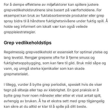
For å dempe effektene av miljøfaktorer kan spillere justere
grepvedlikeholdsrutinene sine basert på værforholdene. For
eksempel kan bruk av fuktabsorberende produkter eller grep
spray bidra til å håndtere fuktighetsnivåene under fuktig spill. Å
holde seg informert om lokalt vær kan også veilede
greppleiestrategier.
Grep vedlikeholdstips
Regelmessig grepvedlikehold er essensielt for optimal ytelse og
lang levetid. Rengjør grepene ofte for å fjerne smuss og
fuktighetsoppbygging, som kan føre til glid. Bruk mild såpe og
vann, og unngå sterke kjemikalier som kan skade
grepmaterialet.
I tillegg, vurder å bytte grep periodisk, spesielt hvis de viser
tegn på slitasje eller tap av klebrighet. En god praksis er å
bytte grep hver noen måneder eller etter et visst antall spill,
avhengig av bruken. Å ha et ekstra sett med grep tilgjengelig
kan sikre at du alltid er klar til å spille på ditt beste.