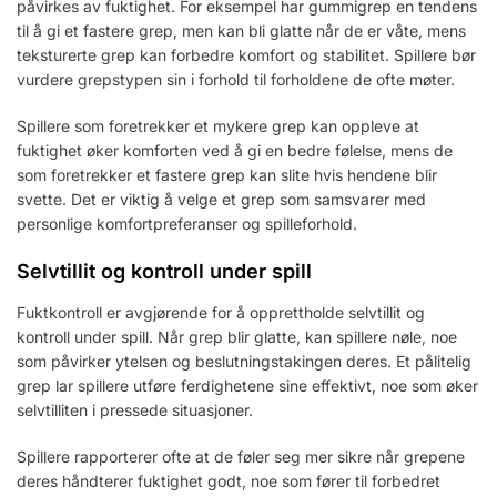
påvirkes av fuktighet. For eksempel har gummigrep en tendens
til å gi et fastere grep, men kan bli glatte når de er våte, mens
teksturerte grep kan forbedre komfort og stabilitet. Spillere bør
vurdere grepstypen sin i forhold til forholdene de ofte møter.
Spillere som foretrekker et mykere grep kan oppleve at
fuktighet øker komforten ved å gi en bedre følelse, mens de
som foretrekker et fastere grep kan slite hvis hendene blir
svette. Det er viktig å velge et grep som samsvarer med
personlige komfortpreferanser og spilleforhold.
Selvtillit og kontroll under spill
Fuktkontroll er avgjørende for å opprettholde selvtillit og
kontroll under spill. Når grep blir glatte, kan spillere nøle, noe
som påvirker ytelsen og beslutningstakingen deres. Et pålitelig
grep lar spillere utføre ferdighetene sine effektivt, noe som øker
selvtilliten i pressede situasjoner.
Spillere rapporterer ofte at de føler seg mer sikre når grepene
deres håndterer fuktighet godt, noe som fører til forbedret