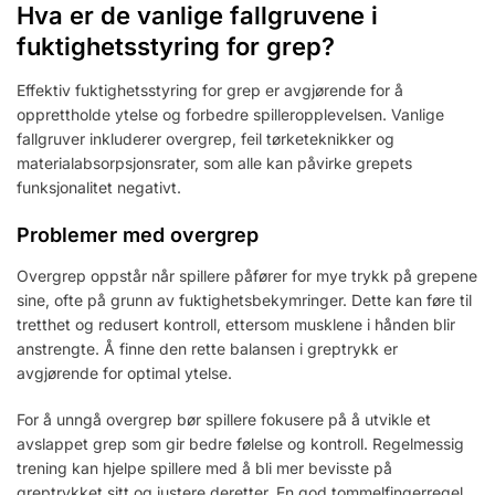
Hva er de vanlige fallgruvene i
fuktighetsstyring for grep?
Effektiv fuktighetsstyring for grep er avgjørende for å
opprettholde ytelse og forbedre spilleropplevelsen. Vanlige
fallgruver inkluderer overgrep, feil tørketeknikker og
materialabsorpsjonsrater, som alle kan påvirke grepets
funksjonalitet negativt.
Problemer med overgrep
Overgrep oppstår når spillere påfører for mye trykk på grepene
sine, ofte på grunn av fuktighetsbekymringer. Dette kan føre til
tretthet og redusert kontroll, ettersom musklene i hånden blir
anstrengte. Å finne den rette balansen i greptrykk er
avgjørende for optimal ytelse.
For å unngå overgrep bør spillere fokusere på å utvikle et
avslappet grep som gir bedre følelse og kontroll. Regelmessig
trening kan hjelpe spillere med å bli mer bevisste på
greptrykket sitt og justere deretter. En god tommelfingerregel