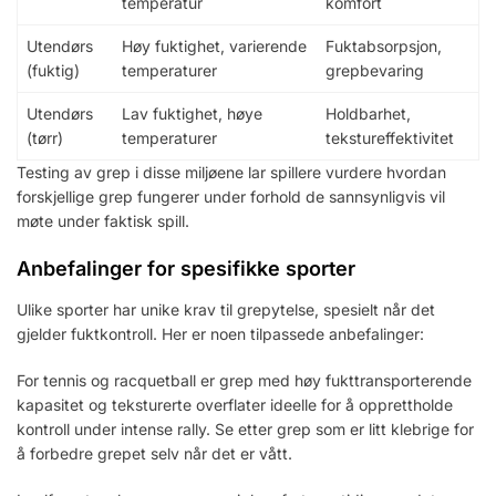
temperatur
komfort
Utendørs
Høy fuktighet, varierende
Fuktabsorpsjon,
(fuktig)
temperaturer
grepbevaring
Utendørs
Lav fuktighet, høye
Holdbarhet,
(tørr)
temperaturer
tekstureffektivitet
Testing av grep i disse miljøene lar spillere vurdere hvordan
forskjellige grep fungerer under forhold de sannsynligvis vil
møte under faktisk spill.
Anbefalinger for spesifikke sporter
Ulike sporter har unike krav til grepytelse, spesielt når det
gjelder fuktkontroll. Her er noen tilpassede anbefalinger:
For tennis og racquetball er grep med høy fukttransporterende
kapasitet og teksturerte overflater ideelle for å opprettholde
kontroll under intense rally. Se etter grep som er litt klebrige for
å forbedre grepet selv når det er vått.