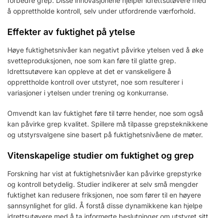
forbedre grep. Disse innovasjonene hjelper idrettsutøvere med
å opprettholde kontroll, selv under utfordrende værforhold.
Effekter av fuktighet på ytelse
Høye fuktighetsnivåer kan negativt påvirke ytelsen ved å øke
svetteproduksjonen, noe som kan føre til glatte grep.
Idrettsutøvere kan oppleve at det er vanskeligere å
opprettholde kontroll over utstyret, noe som resulterer i
variasjoner i ytelsen under trening og konkurranse.
Omvendt kan lav fuktighet føre til tørre hender, noe som også
kan påvirke grep kvalitet. Spillere må tilpasse grepsteknikkene
og utstyrsvalgene sine basert på fuktighetsnivåene de møter.
Vitenskapelige studier om fuktighet og grep
Forskning har vist at fuktighetsnivåer kan påvirke grepstyrke
og kontroll betydelig. Studier indikerer at selv små mengder
fuktighet kan redusere friksjonen, noe som fører til en høyere
sannsynlighet for glid. Å forstå disse dynamikkene kan hjelpe
idrettsutøvere med å ta informerte beslutninger om utstyret sitt.