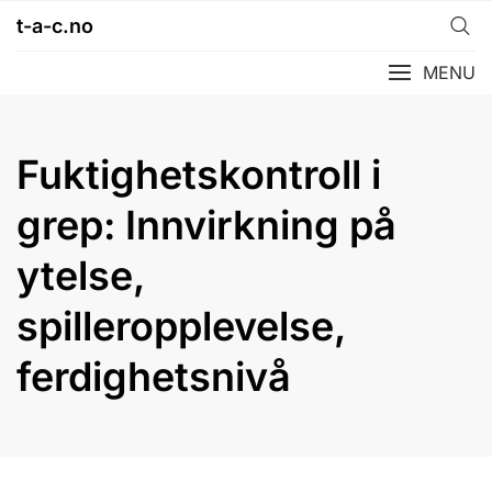
Skip
t-a-c.no
to
content
MENU
Fuktighetskontroll i
grep: Innvirkning på
ytelse,
spilleropplevelse,
ferdighetsnivå