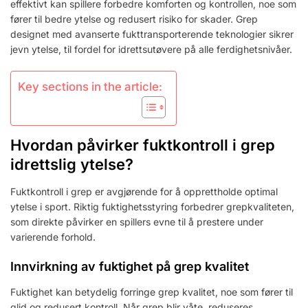
SPILLEROPPLEVELSE,
effektivt kan spillere forbedre komforten og kontrollen, noe som
FERDIGHETSNIVÅ
fører til bedre ytelse og redusert risiko for skader. Grep
designet med avanserte fukttransporterende teknologier sikrer
jevn ytelse, til fordel for idrettsutøvere på alle ferdighetsnivåer.
Key sections in the article:
Hvordan påvirker fuktkontroll i grep
idrettslig ytelse?
Fuktkontroll i grep er avgjørende for å opprettholde optimal
ytelse i sport. Riktig fuktighetsstyring forbedrer grepkvaliteten,
som direkte påvirker en spillers evne til å prestere under
varierende forhold.
Innvirkning av fuktighet på grep kvalitet
Fuktighet kan betydelig forringe grep kvalitet, noe som fører til
glid og redusert kontroll. Når grep blir våte, reduseres