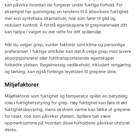
kan påvirke hvordan de fungerer under fuktige forhold. For
eksempel har gummigrep en tendens til å absorbere fuktighet
mer enn syntetiske alternativer, noe som fører til glid og
redusert kontroll. Å forstå egenskapene til grepmaterialet ditt
kan hjelpe i valget av det rette for ditt spillemiljø.
Når du velger grep, vurder faktorer som klima og personlige
preferanser. I fuktige områder kan det å velge grep med lavere
absorpsjonsrater eller fukttransporterende egenskaper
forbedre ytelsen. Regelmessig vedlikehold, inkludert rengjøring
og tørking, kan også forlenge levetiden til grepene dine.
Miljøfaktorer
Miljøfaktorer som fuktighet og temperatur spiller en betydelig
rolle i fuktighetsstyring for grep. Høy fuktighet kan føre til økt
fuktighetsbevaring, mens ekstrem varme kan tørke ut grepene
for raskt, noe som påvirker ytelsen. Spillere bør være
oppmerksomme på hvordan disse forholdene påvirker utstyret
deres.