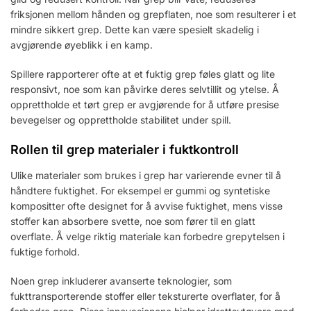
friksjonen mellom hånden og grepflaten, noe som resulterer i et
mindre sikkert grep. Dette kan være spesielt skadelig i
avgjørende øyeblikk i en kamp.
Spillere rapporterer ofte at et fuktig grep føles glatt og lite
responsivt, noe som kan påvirke deres selvtillit og ytelse. Å
opprettholde et tørt grep er avgjørende for å utføre presise
bevegelser og opprettholde stabilitet under spill.
Rollen til grep materialer i fuktkontroll
Ulike materialer som brukes i grep har varierende evner til å
håndtere fuktighet. For eksempel er gummi og syntetiske
kompositter ofte designet for å avvise fuktighet, mens visse
stoffer kan absorbere svette, noe som fører til en glatt
overflate. Å velge riktig materiale kan forbedre grepytelsen i
fuktige forhold.
Noen grep inkluderer avanserte teknologier, som
fukttransporterende stoffer eller teksturerte overflater, for å