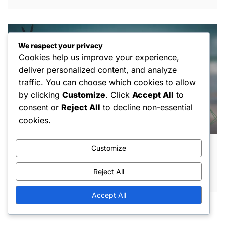
We respect your privacy
Cookies help us improve your experience,
deliver personalized content, and analyze
traffic. You can choose which cookies to allow
by clicking
Customize
. Click
Accept All
to
consent or
Reject All
to decline non-essential
cookies.
Customize
Estetisk appell av grep: Innvirkning på
ytelse, Spilleropplevelse, Ferdighetsnivå
Reject All
JUN 5, 2026
Accept All