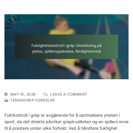
ON
MAY 19, 2026
LEAVE A COMMENT
FUKTIGHETSKONTROLL
TENNISGREP FORDELER
I
GREP:
Fuktkontroll i grep er avgjørende for å optimalisere ytelsen i
INNVIRKNING
sport, da det direkte påvirker grepkvaliteten og en spillers evne
PÅ
til å prestere under ulike forhold. Ved å håndtere fuktighet
YTELSE,