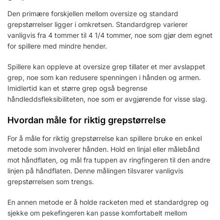
Den primære forskjellen mellom oversize og standard
grepstørrelser ligger i omkretsen. Standardgrep varierer
vanligvis fra 4 tommer til 4 1/4 tommer, noe som gjør dem egnet
for spillere med mindre hender.
Spillere kan oppleve at oversize grep tillater et mer avslappet
grep, noe som kan redusere spenningen i hånden og armen.
Imidlertid kan et større grep også begrense
håndleddsfleksibiliteten, noe som er avgjørende for visse slag.
Hvordan måle for riktig grepstørrelse
For å måle for riktig grepstørrelse kan spillere bruke en enkel
metode som involverer hånden. Hold en linjal eller målebånd
mot håndflaten, og mål fra tuppen av ringfingeren til den andre
linjen på håndflaten. Denne målingen tilsvarer vanligvis
grepstørrelsen som trengs.
En annen metode er å holde racketen med et standardgrep og
sjekke om pekefingeren kan passe komfortabelt mellom