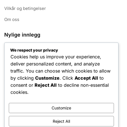
Vilkår og betingelser
Om oss
Nylige innlegg
Middels størrelse tennisgrep: Egenskaper, fordeler,
We respect your privacy
bruksområder
Cookies help us improve your experience,
Redusert skaderisiko: Innvirkning på ytelse,
deliver personalized content, and analyze
spilleropplevelse, ferdighetsnivå
traffic. You can choose which cookies to allow
by clicking
Customize
. Click
Accept All
to
Grip Holdbarhet: Innvirkning på ytelse, Spilleropplevelse,
consent or
Reject All
to decline non-essential
Ferdighetsnivå
cookies.
Grip overganger: Fordeler, teknikker, spillerinnvirkning
Tynn Tennisgrep: Egenskaper, Fordeler, Bruksområder
Customize
Reject All