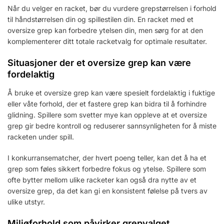
Når du velger en racket, bør du vurdere grepstørrelsen i forhold
til håndstørrelsen din og spillestilen din. En racket med et
oversize grep kan forbedre ytelsen din, men sørg for at den
komplementerer ditt totale racketvalg for optimale resultater.
Situasjoner der et oversize grep kan være
fordelaktig
Å bruke et oversize grep kan være spesielt fordelaktig i fuktige
eller våte forhold, der et fastere grep kan bidra til å forhindre
glidning. Spillere som svetter mye kan oppleve at et oversize
grep gir bedre kontroll og reduserer sannsynligheten for å miste
racketen under spill.
I konkurransematcher, der hvert poeng teller, kan det å ha et
grep som føles sikkert forbedre fokus og ytelse. Spillere som
ofte bytter mellom ulike racketer kan også dra nytte av et
oversize grep, da det kan gi en konsistent følelse på tvers av
ulike utstyr.
Miljøforhold som påvirker grepvalget