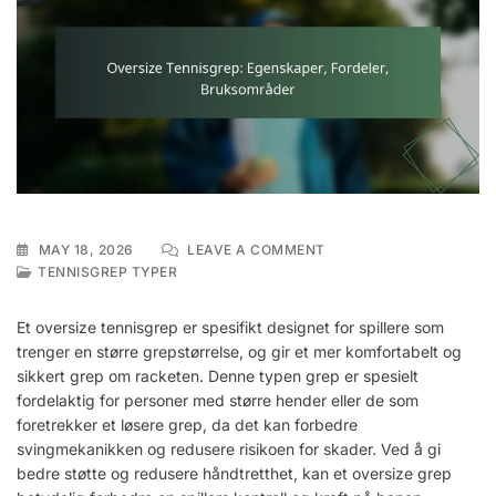
ON
MAY 18, 2026
LEAVE A COMMENT
OVERSIZE
TENNISGREP TYPER
TENNISGREP:
EGENSKAPER,
Et oversize tennisgrep er spesifikt designet for spillere som
FORDELER,
trenger en større grepstørrelse, og gir et mer komfortabelt og
BRUKSOMRÅDER
sikkert grep om racketen. Denne typen grep er spesielt
fordelaktig for personer med større hender eller de som
foretrekker et løsere grep, da det kan forbedre
svingmekanikken og redusere risikoen for skader. Ved å gi
bedre støtte og redusere håndtretthet, kan et oversize grep