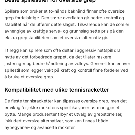
Spillere som bruker et to-hånds bakhånd finner ofte oversize
grep fordelaktige. Den større overflaten gir bedre kontroll og
stabilitet når de utfører dette slaget. Tilsvarende kan de som er
avhengige av kraftige serve- og grunnslag sette pris på den
ekstra grepstabiliteten som et oversize alternativ gir.
I tillegg kan spillere som ofte deltar i aggressiv nettspill dra
nytte av det forbedrede grepet, da det tillater raskere
justeringer og bedre håndtering av volleys. Generelt kan enhver
spillestil som legger vekt på kraft og kontroll finne fordeler ved
å bruke et oversize grep.
Kompatibilitet med ulike tennisracketter
De fleste tennisracketter kan tilpasses oversize grep, men det
er viktig å sjekke racketens spesifikasjoner før man gjør et
bytte. Mange produsenter tilbyr et utvalg av grepstørrelser,
inkludert oversize alternativer, som kan finnes i både
nybegynner- og avanserte racketer.